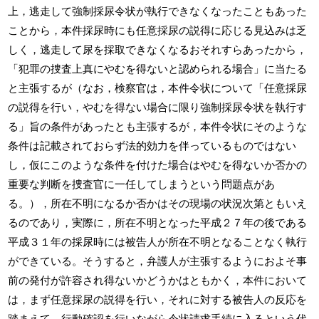
上，逃走して強制採尿令状が執行できなくなったこともあった
ことから，本件採尿時にも任意採尿の説得に応じる見込みは乏
しく，逃走して尿を採取できなくなるおそれすらあったから，
「犯罪の捜査上真にやむを得ないと認められる場合」に当たる
と主張するが（なお，検察官は，本件令状について「任意採尿
の説得を行い，やむを得ない場合に限り強制採尿令状を執行す
る」旨の条件があったとも主張するが，本件令状にそのような
条件は記載されておらず法的効力を伴っているものではない
し，仮にこのような条件を付けた場合はやむを得ないか否かの
重要な判断を捜査官に一任してしまうという問題点があ
る。），所在不明になるか否かはその現場の状況次第ともいえ
るのであり，実際に，所在不明となった平成２７年の後である
平成３１年の採尿時には被告人が所在不明となることなく執行
ができている。そうすると，弁護人が主張するようにおよそ事
前の発付が許容され得ないかどうかはともかく，本件において
は，まず任意採尿の説得を行い，それに対する被告人の反応を
踏まえて，行動確認を行いながら令状請求手続に入るという代