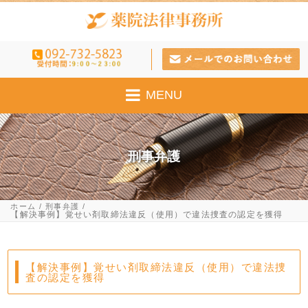
MENU
刑事弁護
ホーム
刑事弁護
【解決事例】覚せい剤取締法違反（使用）で違法捜査の認定を獲得
【解決事例】覚せい剤取締法違反（使用）で違法捜
査の認定を獲得