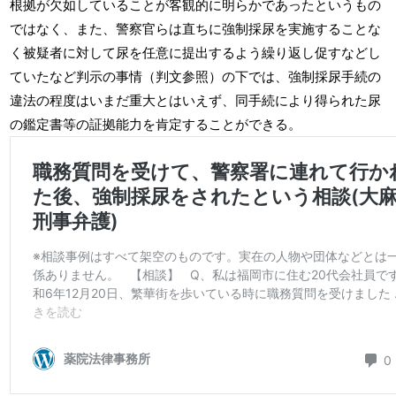
根拠が欠如していることが客観的に明らかであったというもの
ではなく、また、警察官らは直ちに強制採尿を実施することな
く被疑者に対して尿を任意に提出するよう繰り返し促すなどし
ていたなど判示の事情（判文参照）の下では、強制採尿手続の
違法の程度はいまだ重大とはいえず、同手続により得られた尿
の鑑定書等の証拠能力を肯定することができる。