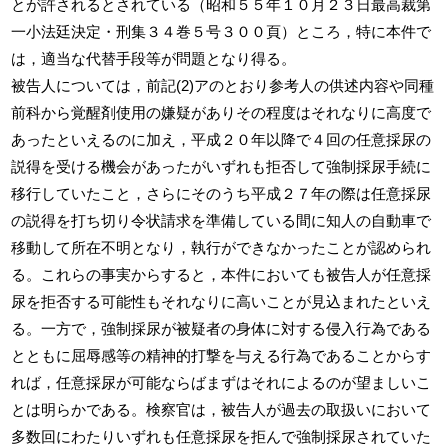
とが許されるとされている（昭和５５年１０月２３日最高裁第
一小法廷決定・刑集３４巻５号３００頁）ところ，特に本件で
は，適当な代替手段等が問題となり得る。
被告人については，前記(2)アのとおり参考人の供述内容や同種
前科から覚醒剤使用の嫌疑がありその程度はそれなりに高度で
あったといえるのに加え，平成２０年以降で４回の任意採尿の
説得を受ける機会があったがいずれも拒否して強制採尿手続に
移行していたこと，さらにそのうち平成２７年の際は任意採尿
の説得を打ち切り令状請求を準備している間に知人の自動車で
移動して所在不明となり，執行ができなかったことが認められ
る。これらの事実からすると，本件においても被告人が任意採
尿を拒否する可能性もそれなりに高いことが見込まれたといえ
る。一方で，強制採尿が被疑者の身体に対する侵入行為である
とともに屈辱感等の精神的打撃を与える行為であることからす
れば，任意採尿が可能ならばまずはそれによるのが望ましいこ
とは明らかである。検察官は，被告人が過去の取扱いにおいて
多数回にわたりいずれも任意採尿を拒んで強制採尿されていた