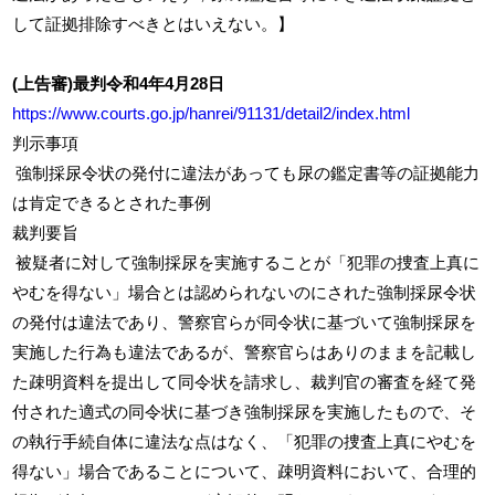
して証拠排除すべきとはいえない。】
(上告審)最判令和4年4月28日
https://www.courts.go.jp/hanrei/91131/detail2/index.html
判示事項
強制採尿令状の発付に違法があっても尿の鑑定書等の証拠能力
は肯定できるとされた事例
裁判要旨
被疑者に対して強制採尿を実施することが「犯罪の捜査上真に
やむを得ない」場合とは認められないのにされた強制採尿令状
の発付は違法であり、警察官らが同令状に基づいて強制採尿を
実施した行為も違法であるが、警察官らはありのままを記載し
た疎明資料を提出して同令状を請求し、裁判官の審査を経て発
付された適式の同令状に基づき強制採尿を実施したもので、そ
の執行手続自体に違法な点はなく、「犯罪の捜査上真にやむを
得ない」場合であることについて、疎明資料において、合理的