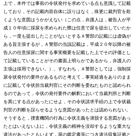
上で，本件では事前の令状発付を求めている点も意識して記載
しており，その記載内容自体に誤りはなく，殊更に裁判官を欺
くような意図はうかがえない（この点，弁護人は，被告人が平
成１０年頃に採尿を求められた際は任意で尿を提出していたか
ら，一度も提出したことがないとするＡ警部の記載には虚偽が
ある旨主張するが，Ａ警部の当該記載は，平成２０年以降の被
告人の任意採尿に関する事実概要を記載した上でその評価とし
て記載していることがその書面上明らかであるから，弁護人の
主張は採用できない。）。すなわち，Ａ警部としては，強制採
尿令状発付の要件があるものと考えて，事実経過をありのまま
に記載して令状担当裁判官にその判断を委ねたものと認められ
るのであって，令状の発付要件の解釈において当裁判所と判断
を異にする点があったにせよ，その令状請求手続の上で令状裁
判官の判断を誤らせるような意図があったとは認められない。
そうすると，捜査機関の行為に令状主義を潜脱する意図があっ
たとはいえない上に，令状主義の精神を没却するような重大な
違法があったともいえず，尿の鑑定書等につき違法収集証拠と