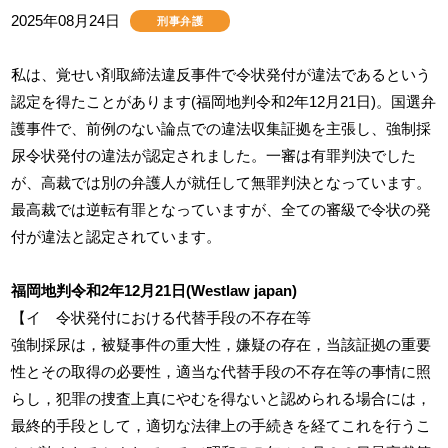
2025年08月24日
刑事弁護
私は、覚せい剤取締法違反事件で令状発付が違法であるという
認定を得たことがあります(福岡地判令和2年12月21日)。国選弁
護事件で、前例のない論点での違法収集証拠を主張し、強制採
尿令状発付の違法が認定されました。一審は有罪判決でした
が、高裁では別の弁護人が就任して無罪判決となっています。
最高裁では逆転有罪となっていますが、全ての審級で令状の発
付が違法と認定されています。
福岡地判令和2年12月21日(Westlaw japan)
【イ 令状発付における代替手段の不存在等
強制採尿は，被疑事件の重大性，嫌疑の存在，当該証拠の重要
性とその取得の必要性，適当な代替手段の不存在等の事情に照
らし，犯罪の捜査上真にやむを得ないと認められる場合には，
最終的手段として，適切な法律上の手続きを経てこれを行うこ