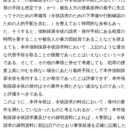
替の手段も想定でき，かつ，被告人方の捜索差押の着手に先立
ってそのための準備等（令状請求のための下準備や行動確認の
ための人的手配を含む。）を整えておく時間的な余裕もあっ
た。そうすると，強制採尿令状の請求・発付手続にある程度の
時間を要することや被告人が暴力団組員であることなどを踏ま
えても，本件強制採尿令状請求時において，上記のような適当
な代替手段を取ることが困難であったとはいえないというべき
である。そして，その他の事情と併せて考慮しても，犯罪の捜
査上真にやむを得ない場合にあたり最終手段として本件強制採
尿令状を発付することが相当であったとは評価できず，本件強
制採尿令状の発付はその要件を満たさない違法なものであった
と評価すべきである。
このように，本件令状は，令状請求の時点において，発付の要
件を満たしていなかったものと考えられるが，一方で，本件強
制採尿令状請求書及びその疎明資料によれば，Ａ警部は，令状
請求の疎明資料に前記(2)アのとおり事実経過を正確に記載した