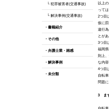
以上の
犯罪被害者(交通事故)
っては
解決事例(交通事故)
2つ目
仮に罰
書籍紹介
違行為
とがあ
その他
3つ目
福岡県
弁護士業・雑感
則上、
解決事例
な内容
4つ目
未分類
自転車
問題に
3 ま
自転車