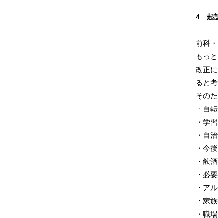
4 起
前科・
もっと
改正に
ると考
そのた
・自転
・学習
・自治
・今後
・飲酒
・必要
・アル
・家族
・職場