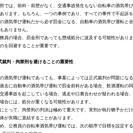
所では、前科・前歴がなく、交通事故発生もない自転車の酒気帯
あります。もちろん、一つの事例であり、すべての事件で不起訴
の酒気帯び運転だから必ず罰金になる、自動車の酒気帯び運転と
もありません。
務員の場合、罰金刑であっても懲戒処分に波及する可能性があり
のを回避することが重要です。
式裁判・拘禁刑を避けることの重要性
の酒気帯び運転であっても、事案によっては正式裁判が問題にな
過去に自動車の酒気帯び運転で罰金前科がある場合、飲酒運転の
交通事故を起こしている場合、逃走や口裏合わせが疑われる場合
場合には、処分が重くなる可能性があります。
にとって、拘禁刑の判決は極めて重大です。実刑か執行猶予かだ
体が失職に直結することがあります。
め、公務員の自転車酒気帯び運転では、次の順序で目標を設定す