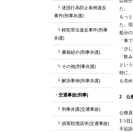
以前か
迷惑行為防止条例違反
た。
事件(刑事弁護)
もっと
た。現
軽犯罪法違反事件(刑事
処分の
弁護)
「車で
「少し
書籍紹介(刑事弁護)
「飲み
という
その他(刑事弁護)
特に、
解決事例(刑事弁護)
も含め
交通事故(刑事)
2 公
刑事弁護(交通事故)
公務員
1つ目
損害賠償請求(交通事故)
不起訴