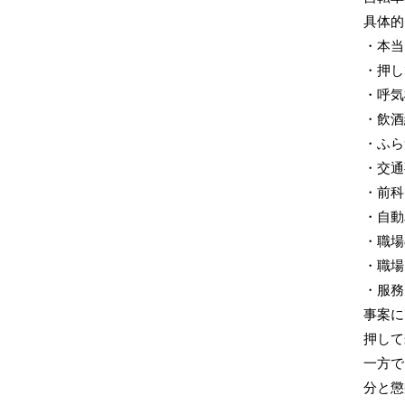
具体的
・本当
・押し
・呼気
・飲酒
・ふら
・交通
・前科
・自動
・職場
・職場
・服務
事案に
押して
一方で
分と懲