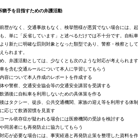
訴猶予を目指すための弁護活動
前歴がなく、交通事故もなく、検挙態様が悪質でない場合には、
も、単に「反省しています」と述べるだけでは不十分です。自転車の
より新たに明確な罰則対象となった類型であり、警察・検察とし
えられます。
め、弁護活動としては、少なくとも次のような対応が考えられま
車を含む交通ルールについて本人に学習してもらう
内容について本人作成のレポートを作成する
体や警察、交通安全協会等の交通安全講習を受講する
飲酒後に自転車を利用しないための具体策を作る
後はタクシー、徒歩、公共交通機関、家族の迎え等を利用する体
に応じて飲酒習慣を見直す
コール依存症が疑われる場合には医療機関の受診を検討する
や同居者にも再発防止に協力してもらう
対応が必要な場合には、事実経過と再発防止策を整理した資料を