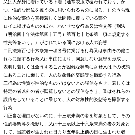
又は人が身に着けている下着（通常衣服で覆われており、か
つ、性的な部位を覆うのに用いられるものに限る。）のうち現
に性的な部位を直接若しくは間接に覆っている部分
ロイに掲げるもののほか、わいせつな行為又は性交等（刑法
（明治四十年法律第四十五号）第百七十七条第一項に規定する
性交等をいう。）がされている間における人の姿態
二刑法第百七十六条第一項各号に掲げる行為又は事由その他こ
れらに類する行為又は事由により、同意しない意思を形成し、
表明し若しくは全うすることが困難な状態にさせ又はその状態
にあることに乗じて、人の対象性的姿態等を撮影する行為
三行為の性質が性的なものではないとの誤信をさせ、若しくは
特定の者以外の者が閲覧しないとの誤信をさせ、又はそれらの
誤信をしていることに乗じて、人の対象性的姿態等を撮影する
行為
四正当な理由がないのに、十三歳未満の者を対象として、その
性的姿態等を撮影し、又は十三歳以上十六歳未満の者を対象と
して、当該者が生まれた日より五年以上前の日に生まれた者