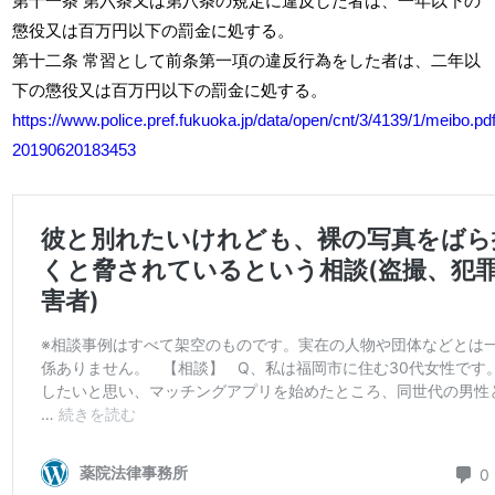
第十一条 第六条又は第八条の規定に違反した者は、一年以下の
懲役又は百万円以下の罰金に処する。
第十二条 常習として前条第一項の違反行為をした者は、二年以
下の懲役又は百万円以下の罰金に処する。
https://www.police.pref.fukuoka.jp/data/open/cnt/3/4139/1/meibo.pd
20190620183453