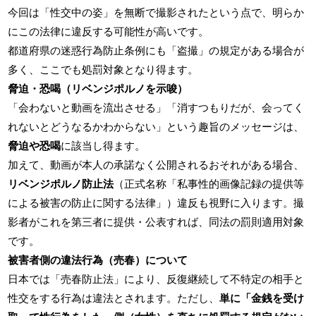
今回は「性交中の姿」を無断で撮影されたという点で、明らか
にこの法律に違反する可能性が高いです。
都道府県の迷惑行為防止条例にも「盗撮」の規定がある場合が
多く、ここでも処罰対象となり得ます。
脅迫・恐喝（リベンジポルノを示唆）
「会わないと動画を流出させる」「消すつもりだが、会ってく
れないとどうなるかわからない」という趣旨のメッセージは、
脅迫や恐喝
に該当し得ます。
加えて、動画が本人の承諾なく公開されるおそれがある場合、
リベンジポルノ防止法
（正式名称「私事性的画像記録の提供等
による被害の防止に関する法律」）違反も視野に入ります。撮
影者がこれを第三者に提供・公表すれば、同法の罰則適用対象
です。
被害者側の違法行為（売春）について
日本では「売春防止法」により、反復継続して不特定の相手と
性交をする行為は違法とされます。ただし、
単に「金銭を受け