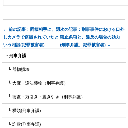
← 前の記事：同棲相手に、隠
次の記事：刑事事件における口外
しカメラで盗撮されていたと
禁止条項と、違反の場合の効力
いう相談(犯罪被害者)
(刑事弁護、犯罪被害者) →
刑事弁護
器物損壊
大麻・違法薬物（刑事弁護）
窃盗・万引き・置き引き（刑事弁護）
横領(刑事弁護)
詐欺(刑事弁護)