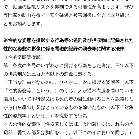
で、動画の拡散リスクを抑制できる可能性が高まります。ぜひ
専門家の助力を得て、安全確保と被害回復に全力で取り組むこ
とをお勧めします。
※性的な姿態を撮影する行為等の処罰及び押収物に記録された
性的な姿態の影像に係る電磁的記録の消去等に関する法律
（性的姿態等撮影）
第二条次の各号のいずれかに掲げる行為をした者は、三年以下
の拘禁刑又は三百万円以下の罰金に処する。
一正当な理由がないのに、ひそかに、次に掲げる姿態等（以下
「性的姿態等」という。）のうち、人が通常衣服を着けている
場所において不特定又は多数の者の目に触れることを認識しな
がら自ら露出し又はとっているものを除いたもの（以下「対象
性的姿態等」という。）を撮影する行為
イ人の性的な部位（性器若しくは肛こう門若しくはこれらの周
辺部、臀でん部又は胸部をいう。以下このイにおいて同じ。）