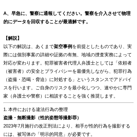
A、早急に、警察に通報してください。警察を介入させて物理
的にデータを回収することが最適解です。
【解説】
以下の解説は、あくまで
架空事例
を前提としたものであり、実
際には個別事案の詳細や証拠の有無、地域の捜査実務によって
対応が変わります。犯罪被害者代理人弁護士としては「依頼者
（被害者）の安全とプライバシーを最優先しながら、犯罪行為
（盗撮・恐喝・脅迫）に対処する」というスタンスでアドバイ
スを行います。ご自身のリスクを最小化しつつ、速やかに専門
家（弁護士や警察）に相談することを強く推奨します。
1. 本件における違法行為の整理
盗撮・無断撮影（性的姿態等撮影罪）
2023年7月施行の改正刑法により、相手が性的行為を撮影する
には、被写体の「明示的同意」が必要です。