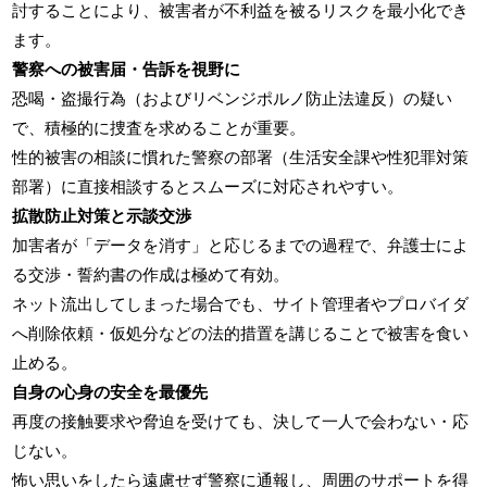
討することにより、被害者が不利益を被るリスクを最小化でき
ます。
警察への被害届・告訴を視野に
恐喝・盗撮行為（およびリベンジポルノ防止法違反）の疑い
で、積極的に捜査を求めることが重要。
性的被害の相談に慣れた警察の部署（生活安全課や性犯罪対策
部署）に直接相談するとスムーズに対応されやすい。
拡散防止対策と示談交渉
加害者が「データを消す」と応じるまでの過程で、弁護士によ
る交渉・誓約書の作成は極めて有効。
ネット流出してしまった場合でも、サイト管理者やプロバイダ
へ削除依頼・仮処分などの法的措置を講じることで被害を食い
止める。
自身の心身の安全を最優先
再度の接触要求や脅迫を受けても、決して一人で会わない・応
じない。
怖い思いをしたら遠慮せず警察に通報し、周囲のサポートを得