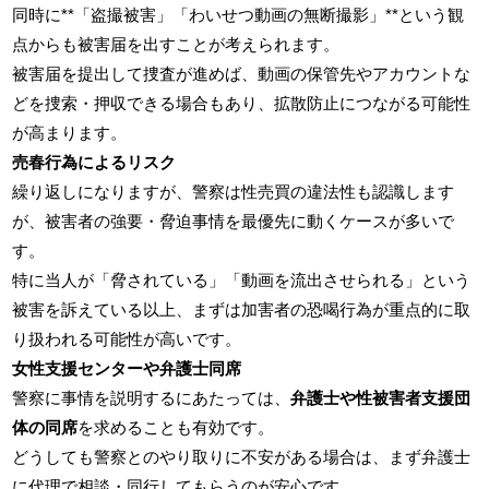
同時に**「盗撮被害」「わいせつ動画の無断撮影」**という観
点からも被害届を出すことが考えられます。
被害届を提出して捜査が進めば、動画の保管先やアカウントな
どを捜索・押収できる場合もあり、拡散防止につながる可能性
が高まります。
売春行為によるリスク
繰り返しになりますが、警察は性売買の違法性も認識します
が、被害者の強要・脅迫事情を最優先に動くケースが多いで
す。
特に当人が「脅されている」「動画を流出させられる」という
被害を訴えている以上、まずは加害者の恐喝行為が重点的に取
り扱われる可能性が高いです。
女性支援センターや弁護士同席
警察に事情を説明するにあたっては、
弁護士や性被害者支援団
体の同席
を求めることも有効です。
どうしても警察とのやり取りに不安がある場合は、まず弁護士
に代理で相談・同行してもらうのが安心です。