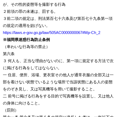
が、その性的姿態等を撮影する行為
２前項の罪の未遂は、罰する。
３前二項の規定は、刑法第百七十六条及び第百七十九条第一項
の規定の適用を妨げない。
https://laws.e-gov.go.jp/law/505AC0000000067#Mp-Ch_2
※福岡県迷惑行為防止条例
（卑わいな行為等の禁止）
第六条
３ 何人も、正当な理由がないのに、第一項に規定する方法で次
に掲げる行為をしてはならない。
一 住居、便所、浴場、更衣室その他人が通常衣服の全部又は一
部を着けない状態でいるような場所で当該状態にある人の姿態
をのぞき見し、又は写真機等を用いて撮影すること。
二 前号に掲げる行為をする目的で写真機等を設置し、又は他人
の身体に向けること。
（罰則）