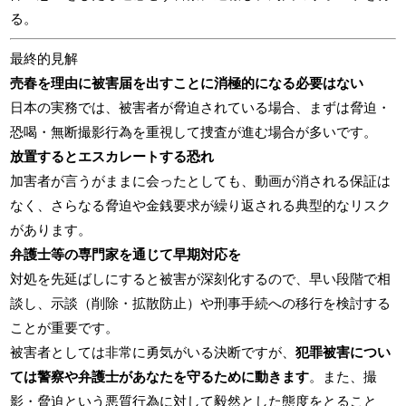
る。
最終的見解
売春を理由に被害届を出すことに消極的になる必要はない
日本の実務では、被害者が脅迫されている場合、まずは脅迫・
恐喝・無断撮影行為を重視して捜査が進む場合が多いです。
放置するとエスカレートする恐れ
加害者が言うがままに会ったとしても、動画が消される保証は
なく、さらなる脅迫や金銭要求が繰り返される典型的なリスク
があります。
弁護士等の専門家を通じて早期対応を
対処を先延ばしにすると被害が深刻化するので、早い段階で相
談し、示談（削除・拡散防止）や刑事手続への移行を検討する
ことが重要です。
被害者としては非常に勇気がいる決断ですが、
犯罪被害につい
ては警察や弁護士があなたを守るために動きます
。また、撮
影・脅迫という悪質行為に対して毅然とした態度をとること