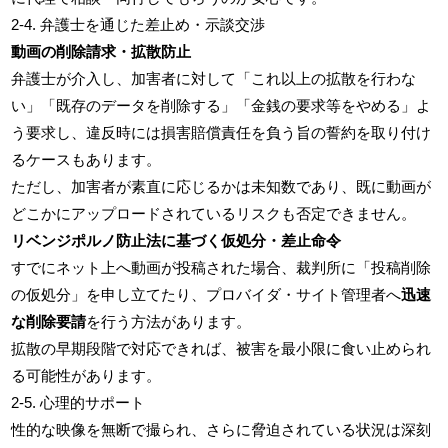
2-4. 弁護士を通じた差止め・示談交渉
動画の削除請求・拡散防止
弁護士が介入し、加害者に対して「これ以上の拡散を行わな
い」「既存のデータを削除する」「金銭の要求等をやめる」よ
う要求し、違反時には損害賠償責任を負う旨の誓約を取り付け
るケースもあります。
ただし、加害者が素直に応じるかは未知数であり、既に動画が
どこかにアップロードされているリスクも否定できません。
リベンジポルノ防止法に基づく仮処分・差止命令
すでにネット上へ動画が投稿された場合、裁判所に「投稿削除
の仮処分」を申し立てたり、プロバイダ・サイト管理者へ
迅速
な削除要請
を行う方法があります。
拡散の早期段階で対応できれば、被害を最小限に食い止められ
る可能性があります。
2-5. 心理的サポート
性的な映像を無断で撮られ、さらに脅迫されている状況は深刻