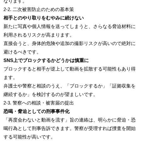
なります。
2-2. 二次被害防止のための基本策
相手とのやり取りをむやみに続けない
新たに写真や個人情報を送ってしまうと、さらなる脅迫材料に
利用されるリスクが高まります。
直接会うと、身体的危険や追加の撮影リスクが高いので絶対に
避けるべきです。
SNS上でブロックするかどうかは慎重に
ブロックすると相手が逆上して動画を拡散する可能性もあり得
ます。
弁護士や警察と相談のうえ、「ブロックするか」「証拠収集を
継続するか」を検討するのが望ましいです。
2-3. 警察への相談・被害届の提出
恐喝・脅迫としての刑事事件化
「再度会わないと動画を流す」旨の連絡は、明らかに脅迫・恐
喝行為として刑事告訴できます。警察が受理すれば捜査を開始
する可能性が高いです。