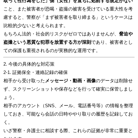
取って性行為をした」側（女性）を直ちに処罰する規定がない
こと、また被害者が恐喝・盗撮の被害を受けている重大性を考
慮すると、警察が「まず被害者を取り締まる」というケースは
比較的少ないと考えられます。
もちろん法的・社会的リスクがゼロではありませんが、
脅迫や
盗撮という悪質な犯罪を放置する方が深刻
であり、被害者とし
ての保護も重視されるのが実務的な運用です。
2. 今後の具体的な対応策
2-1. 証拠保全・連絡記録の確保
相手から受け取った
メッセージ・動画・画像
のデータは削除せ
ず、スクリーンショットや保存などを行って確実に保管しまし
ょう。
相手のアカウント（SNS、メール、電話番号等）の情報を整理
しておき、可能なら会話の日時ややり取りの履歴を記録してお
く。
いざ警察・弁護士に相談する際、これらの証拠が非常に重要と