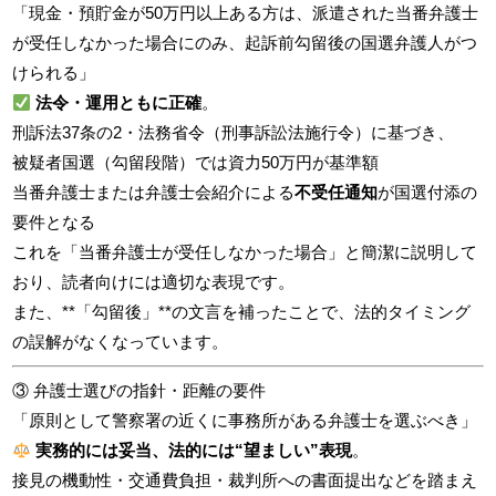
「現金・預貯金が50万円以上ある方は、派遣された当番弁護士
が受任しなかった場合にのみ、起訴前勾留後の国選弁護人がつ
けられる」
法令・運用ともに正確
。
刑訴法37条の2・法務省令（刑事訴訟法施行令）に基づき、
被疑者国選（勾留段階）では資力50万円が基準額
当番弁護士または弁護士会紹介による
不受任通知
が国選付添の
要件となる
これを「当番弁護士が受任しなかった場合」と簡潔に説明して
おり、読者向けには適切な表現です。
また、**「勾留後」**の文言を補ったことで、法的タイミング
の誤解がなくなっています。
③ 弁護士選びの指針・距離の要件
「原則として警察署の近くに事務所がある弁護士を選ぶべき」
実務的には妥当、法的には“望ましい”表現
。
接見の機動性・交通費負担・裁判所への書面提出などを踏まえ