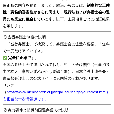
修正版の内容を精査しました。結論から言えば、
制度的な正確
性・実務的妥当性がさらに高まり、現行法および弁護士会の運
用にも完全に整合しています
。以下、主要項目ごとに検証結果
を示します。
① 当番弁護士制度の説明
「『当番弁護士』で検索して、弁護士会に派遣を要請」「無料
で一度だけアドバイス」
完全に正確
です。
全国の弁護士会で運用されており、初回面会は無料（刑事拘禁
中の本人・家族いずれからも要請可能）。日本弁護士連合会・
東京都弁護士会の公式サイトにも同旨の記載があります。
リンク
（
https://www.nichibenren.or.jp/legal_advice/gaiyou/arrest.html）
も正当な一次情報源です。
② 資力要件と起訴前国選弁護人の説明