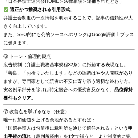
「日本弁護士連合会HOME＞法律相談＞逮捕されたとき」
適正かつ推奨される引用形式
。
弁護士会制度の一次情報を明示することで、記事の信頼性が大
きく向上しています。
また、SEO的にも公的ソースへのリンクはGoogle評価上プラス
に働きます。
⑥ トーン・倫理的観点
広告規制（弁護士職務基本規程32条）に抵触する表現なし。
「善良」「お祈りいたします」などの語調はやや人間味があり
ますが、専門家として読者の不安に寄り添う適切な終わり方。
実名例示部分を除けば特定競合への優劣言及がなく、
品位保持
要件もクリア
。
⑦ 改善点を挙げるなら（任意）
唯一付加価値を上げる余地があるとすれば：
「国選弁護人は勾留後に裁判所を通じて選任される」という
申
出手続の流れ
（裁判所経由）を1文で補うと、より制度的に完