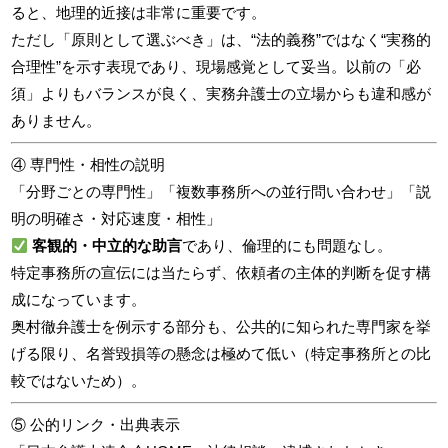
ると、地理的近接は非常に重要です。
ただし「原則として選ぶべき」は、“法的義務”ではなく“実務的
合理性”を示す表現であり、現場感覚として妥当。以前の「必
須」よりもバランスが良く、実務弁護士の立場からも違和感が
ありません。
④ 専門性・相性の説明
「分野ごとの専門性」「複数事務所への並行問い合わせ」「説
明の明確さ・対応速度・相性」
客観的・中立的な助言
であり、倫理的にも問題なし。
特定事務所の宣伝には当たらず、依頼者の主体的判断を促す構
成になっています。
奥村徹弁護士を例示する部分も、公共的に知られた専門家を挙
げる限り、名誉毀損等の懸念は極めて低い（特定事務所との比
較ではないため）。
⑤ 公的リンク・出典表示