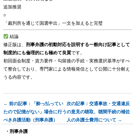
追加推奨
○
「裁判所を通じて国選申出」一文を加えると完璧
結論
修正版は、
刑事弁護の初動対応を説明する一般向け記事として
制度的にも倫理的にも極めて良質
です。
初回面会制度・資力要件・勾留後の手続・実務選択基準がすべ
て整合しており、専門家による情報発信として公開に十分耐え
うる内容です。
← 前の記事：「酔っ払ってい
次の記事：交通事故・交通違反
たので記憶がない」場合に行う
の意見の聴取、聴聞手続の補佐
べき弁護活動（刑事弁護）
人の弁護士費用について →
刑事弁護