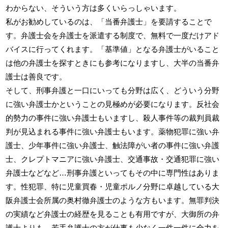
わからない、そういう方は多くいらっしゃいます。
私がお勧めしているのは、「当番弁護士」を要請することで
す。弁護士会を弁護士を派遣する制度で、無料で一度だけアド
バイスに行ってくれます。「基準値」となる弁護士がいること
は他の弁護士を探すときにも参考になりますし、大半の当番弁
護士は善良です。
そして、刑事弁護と一口にいっても分野は広く、どういう分野
に強い弁護士かということの見極めが必要になります。反社会
的勢力の事件に強い弁護士もいますし、殺人事件等の裁判員裁
判が見込まれる事件に強い弁護士もいます。薬物犯罪に強い弁
護士、少年事件に強い弁護士、触法障がい者の事件に強い弁護
士、クレプトマニアに強い弁護士、交通事故・交通犯罪に強い
弁護士などなど…刑事弁護といってもその中に専門性はありま
す。性犯罪、特に児童買春・児童ポルノ分野に卓越している大
阪弁護士会所属の奥村徹弁護士のような方もいます。無罪判決
の実績など弁護士の経歴を見ることも有用ですが、大御所の弁
護士よりも、若手弁護士の方が仕事も少なく一件一件に全力を