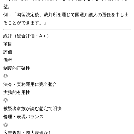
璧。
例：「勾留決定後、裁判所を通じて国選弁護人の選任を申し出
ることができます。」
総評（総合評価：A＋）
項目
評価
備考
制度的正確性
◎
法令・実務運用に完全整合
実務的有用性
◎
被疑者家族が読む想定で明快
倫理・表現バランス
◎
広告規制・誇大表現なし