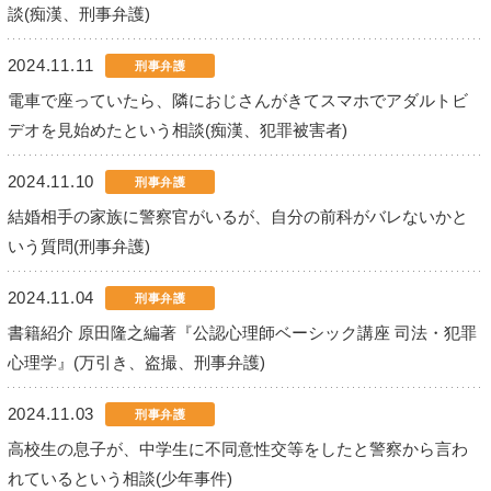
談(痴漢、刑事弁護)
2024.11.11
刑事弁護
電車で座っていたら、隣におじさんがきてスマホでアダルトビ
デオを見始めたという相談(痴漢、犯罪被害者)
2024.11.10
刑事弁護
結婚相手の家族に警察官がいるが、自分の前科がバレないかと
いう質問(刑事弁護)
2024.11.04
刑事弁護
書籍紹介 原田隆之編著『公認心理師ベーシック講座 司法・犯罪
心理学』(万引き、盗撮、刑事弁護)
2024.11.03
刑事弁護
高校生の息子が、中学生に不同意性交等をしたと警察から言わ
れているという相談(少年事件)