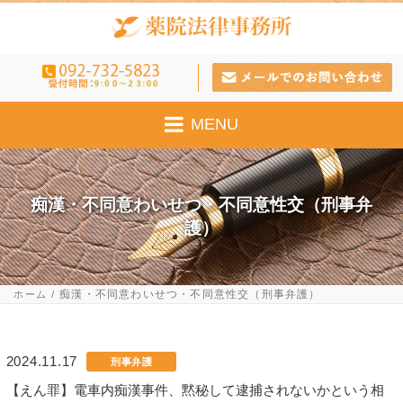
MENU
痴漢・不同意わいせつ・不同意性交（刑事弁
護）
痴漢・不同意わいせつ・不同意性交（刑事弁護）
ホーム
2024.11.17
刑事弁護
【えん罪】電車内痴漢事件、黙秘して逮捕されないかという相