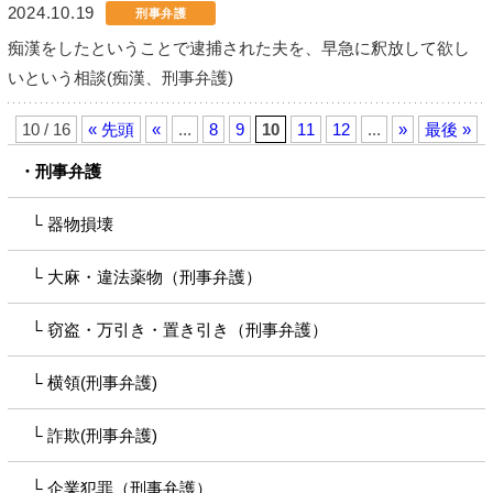
2024.10.19
刑事弁護
痴漢をしたということで逮捕された夫を、早急に釈放して欲し
いという相談(痴漢、刑事弁護)
10 / 16
« 先頭
«
...
8
9
10
11
12
...
»
最後 »
刑事弁護
器物損壊
大麻・違法薬物（刑事弁護）
窃盗・万引き・置き引き（刑事弁護）
横領(刑事弁護)
詐欺(刑事弁護)
企業犯罪（刑事弁護）