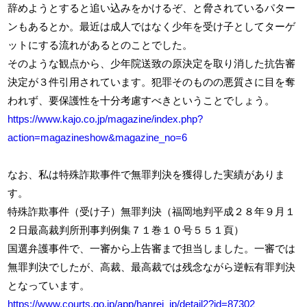
辞めようとすると追い込みをかけるぞ、と脅されているパター
ンもあるとか。最近は成人ではなく少年を受け子としてターゲ
ットにする流れがあるとのことでした。
そのような観点から、少年院送致の原決定を取り消した抗告審
決定が３件引用されています。犯罪そのものの悪質さに目を奪
われず、要保護性を十分考慮すべきということでしょう。
https://www.kajo.co.jp/magazine/index.php?
action=magazineshow&magazine_no=6
なお、私は特殊詐欺事件で無罪判決を獲得した実績がありま
す。
特殊詐欺事件（受け子）無罪判決（福岡地判平成２８年９月１
２日最高裁判所刑事判例集７１巻１０号５５１頁）
国選弁護事件で、一審から上告審まで担当しました。一審では
無罪判決でしたが、高裁、最高裁では残念ながら逆転有罪判決
となっています。
https://www.courts.go.jp/app/hanrei_jp/detail2?id=87302