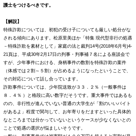
護士をつけるべきです。
【解説】
特殊詐欺については、初犯の受け子についても厳しい処分がな
される傾向にあります。松原里美ほか「特集 現代型非行の処遇
－特殊詐欺を素材として」家庭の法と裁判14号(2018年6月号)4-
21頁は、平成30年2月17日の判事・判事補７名による座談会で
すが、少年事件における、身柄事件の数割を特殊詐欺の案件
（体感では２割～５割）が占めるようになったということで、
その対応について話し合っています。
詐欺事件については、少年院送致が３３．２％（一般事件は
８．４％ ）と格段に高い数字だそうです。重大事件ではあるも
のの、非行性が進んでいない普通の大学生が「割のいいバイト
があるよ」程度で関与して、お年寄りをだますといった具体的
なところまでは分かっていないというケースが少なくないとの
ことで処遇の選択が悩ましいそうです。