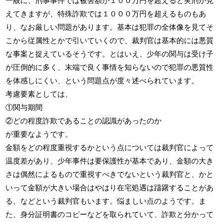
一般に、刑事事件では被害額が１００万円を超えると実刑が見
えてきますが、特殊詐欺では１０００万円を超えるものもあ
り、なお厳しい問題があります。基本は犯罪の全体像を見てそ
こから従属性とかで引いていくので、裁判官は基本的には悪質
な事案と捉えているそうです。とはいえ、少年の関与は受け子
が圧倒的に多く、末端で良く事情を知らないので犯罪の悪質性
を体感しにくい、という問題点が度々述べられています。
考慮要素としては、
①関与期間
②どの程度詐欺であることの認識があったのか
が重要なようです。
金額をどの程度重視するかという点については裁判官によって
温度差があり、少年事件は要保護性が基本であり、金額の大き
さは偶然によるもので重視すべきでないという裁判官と、かと
いって金額が大きい場合はやはり在宅処遇は躊躇することがあ
る、などという裁判官もいます。悩ましい点のようです。ま
た、身分証明書のコピーなどを取られていて、詐欺と分かって