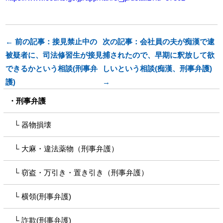
← 前の記事：接見禁止中の
次の記事：会社員の夫が痴漢で逮
被疑者に、司法修習生が接見
捕されたので、早期に釈放して欲
できるかという相談(刑事弁
しいという相談(痴漢、刑事弁護)
護)
→
刑事弁護
器物損壊
大麻・違法薬物（刑事弁護）
窃盗・万引き・置き引き（刑事弁護）
横領(刑事弁護)
詐欺(刑事弁護)