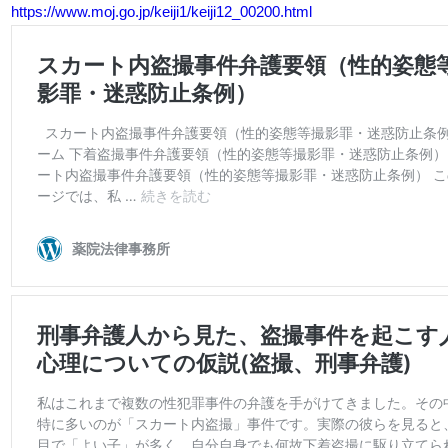
https://www.moj.go.jp/keiji1/keiji12_00200.html