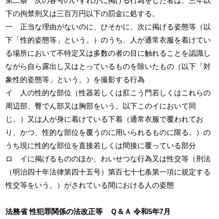
第二条 次の各号のいずれかに掲げる行為をした者は、三年以
下の拘禁刑又は三百万円以下の罰金に処する。
一 正当な理由がないのに、ひそかに、次に掲げる姿態等（以
下「性的姿態等」という。）のうち、人が通常衣服を着けてい
る場所において不特定又は多数の者の目に触れることを認識し
ながら自ら露出し又はとっているものを除いたもの（以下「対
象性的姿態等」という。）を撮影する行為
イ 人の性的な部位（性器若しくは肛こう門若しくはこれらの
周辺部、臀でん部又は胸部をいう。以下このイにおいて同
じ。）又は人が身に着けている下着（通常衣服で覆われてお
り、かつ、性的な部位を覆うのに用いられるものに限る。）の
うち現に性的な部位を直接若しくは間接に覆っている部分
ロ イに掲げるもののほか、わいせつな行為又は性交等（刑法
（明治四十年法律第四十五号）第百七十七条第一項に規定する
性交等をいう。）がされている間における人の姿態
法務省 性犯罪関係の法改正等 Ｑ＆Ａ 令和5年7月