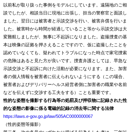
以前私が取り扱った事例をモデルにしています。遠隔地のご相
談でしたが、相談当日に現地に出張し、担当の警察官と面談し
ました。翌日には被害者と示談交渉を行い、被害弁償を行いま
した。被害時から時間が経過していること等から示談交渉は大
変難航しましたが、無事に不起訴になりました。盗撮捜査の基
本は映像の証拠を押さえることですので、仮に盗撮したことを
認めていなくても、疑われてトラブルになった時点で家宅捜索
の危険はあると見た方が良いです。捜査弁護としては、早急な
示談交渉と不起訴に向けた活動が必要になります。また、加害
者の個人情報を被害者に伝えられないようにする（この場合、
被害者およびデリバリーヘルス経営者側に加害者の職業や名前
などを伝えずに交渉する工夫をする）ことも重要です。
性的な姿態を撮影する行為等の処罰及び押収物に記録された性
的な姿態の影像に係る電磁的記録の消去等に関する法律
https://laws.e-gov.go.jp/law/505AC0000000067
（性的姿態等撮影）