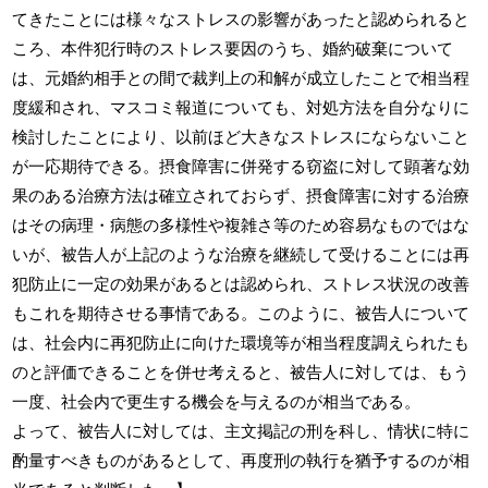
てきたことには様々なストレスの影響があったと認められると
ころ、本件犯行時のストレス要因のうち、婚約破棄について
は、元婚約相手との間で裁判上の和解が成立したことで相当程
度緩和され、マスコミ報道についても、対処方法を自分なりに
検討したことにより、以前ほど大きなストレスにならないこと
が一応期待できる。摂食障害に併発する窃盗に対して顕著な効
果のある治療方法は確立されておらず、摂食障害に対する治療
はその病理・病態の多様性や複雑さ等のため容易なものではな
いが、被告人が上記のような治療を継続して受けることには再
犯防止に一定の効果があるとは認められ、ストレス状況の改善
もこれを期待させる事情である。このように、被告人について
は、社会内に再犯防止に向けた環境等が相当程度調えられたも
のと評価できることを併せ考えると、被告人に対しては、もう
一度、社会内で更生する機会を与えるのが相当である。
よって、被告人に対しては、主文掲記の刑を科し、情状に特に
酌量すべきものがあるとして、再度刑の執行を猶予するのが相