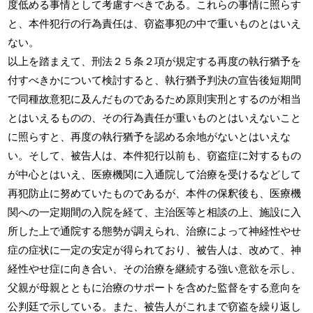
度低める事情として考慮すべきである。これらの事情に照らす
と、本件犯行の行為責任は、窃盗事犯の中で重いものとはいえ
ない。
以上を踏まえて、刑法２５条２項が規定する再度の執行猶予を
付すべきかについて検討すると、執行猶予判決の宣告後短期間
で同種故意犯に及んだものであるため原則実刑とするのが相当
とはいえるものの、その行為責任が重いものとはいえないこと
に照らすと、再度の執行猶予を認める余地がないとはいえな
い。そして、被告人は、本件犯行以前も、窃盗症に対するもの
が中心とはいえ、医療機関に入通院して治療を受けるなどして
再犯防止に努めていたものであるが、本件の保釈後も、医療機
関への一定期間の入院を経て、主治医等と相談の上、施設に入
所した上で通院する態勢が調えられ、治療によって神経性やせ
症の症状に一定の安定が得られており、被告人は、改めて、神
経性やせ症に向き合い、その治療を継続する強い意欲を示し、
父親が母親とともに治療のサポートを含めた監督をする意向を
公判廷で示している。また、被告人がこれまで窃盗を繰り返し