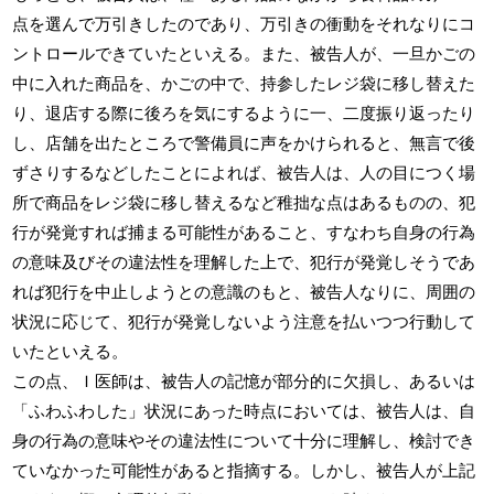
点を選んで万引きしたのであり、万引きの衝動をそれなりにコ
ントロールできていたといえる。また、被告人が、一旦かごの
中に入れた商品を、かごの中で、持参したレジ袋に移し替えた
り、退店する際に後ろを気にするように一、二度振り返ったり
し、店舗を出たところで警備員に声をかけられると、無言で後
ずさりするなどしたことによれば、被告人は、人の目につく場
所で商品をレジ袋に移し替えるなど稚拙な点はあるものの、犯
行が発覚すれば捕まる可能性があること、すなわち自身の行為
の意味及びその違法性を理解した上で、犯行が発覚しそうであ
れば犯行を中止しようとの意識のもと、被告人なりに、周囲の
状況に応じて、犯行が発覚しないよう注意を払いつつ行動して
いたといえる。
この点、Ｉ医師は、被告人の記憶が部分的に欠損し、あるいは
「ふわふわした」状況にあった時点においては、被告人は、自
身の行為の意味やその違法性について十分に理解し、検討でき
ていなかった可能性があると指摘する。しかし、被告人が上記