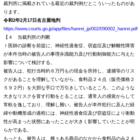
裁判所に掲載されている最近の裁判例だとこういったものがあ
ります。
令和2年2月17日名古屋地判
https://www.courts.go.jp/app/files/hanrei_jp/002/090002_hanrei.pdf
【４ 当裁判所の判断
Ｉ医師の診断を前提に、神経性過食症、窃盗症及び解離性障害
が本件当時の被告人の事理弁識能力及び行動制御能力に与えた
影響について検討する。
被告人は、犯行当時約６万円もの現金を所持し、逮捕等のリス
クがあることを理解していながら、食料品２４点（販売価格２
５９２円）を大胆な手口で万引きしているところ、このような
大きなリスクを冒す行動をとることは、通常人の感覚からして
常軌を逸しており、理解し難い。被告人が本件犯行に及んだ経
緯や動機形成の過程には、神経性過食症及び窃盗症により衝動
性が高まった状態にあったことが大きく影響していたことが明
らかである。
もっとも、被告人は、種々ある商品のなかから食料品のみ２４