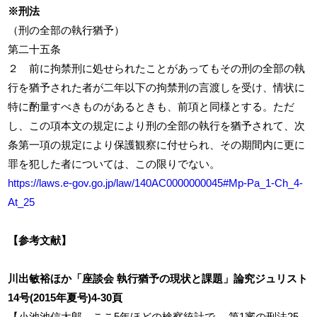
※刑法
（刑の全部の執行猶予）
第二十五条
２ 前に拘禁刑に処せられたことがあってもその刑の全部の執
行を猶予された者が二年以下の拘禁刑の言渡しを受け、情状に
特に酌量すべきものがあるときも、前項と同様とする。ただ
し、この項本文の規定により刑の全部の執行を猶予されて、次
条第一項の規定により保護観察に付せられ、その期間内に更に
罪を犯した者については、この限りでない。
https://laws.e-gov.go.jp/law/140AC0000000045#Mp-Pa_1-Ch_4-
At_25
【参考文献】
川出敏裕ほか「座談会 執行猶予の現状と課題」論究ジュリスト
14号(2015年夏号)4-30頁
【小池池信太郎 ここ5年ほどの検察統計で， 第1審の刑法25