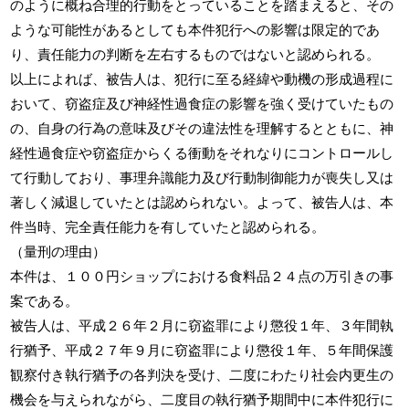
のように概ね合理的行動をとっていることを踏まえると、その
ような可能性があるとしても本件犯行への影響は限定的であ
り、責任能力の判断を左右するものではないと認められる。
以上によれば、被告人は、犯行に至る経緯や動機の形成過程に
おいて、窃盗症及び神経性過食症の影響を強く受けていたもの
の、自身の行為の意味及びその違法性を理解するとともに、神
経性過食症や窃盗症からくる衝動をそれなりにコントロールし
て行動しており、事理弁識能力及び行動制御能力が喪失し又は
著しく減退していたとは認められない。よって、被告人は、本
件当時、完全責任能力を有していたと認められる。
（量刑の理由）
本件は、１００円ショップにおける食料品２４点の万引きの事
案である。
被告人は、平成２６年２月に窃盗罪により懲役１年、３年間執
行猶予、平成２７年９月に窃盗罪により懲役１年、５年間保護
観察付き執行猶予の各判決を受け、二度にわたり社会内更生の
機会を与えられながら、二度目の執行猶予期間中に本件犯行に