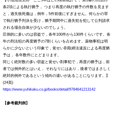
条2項による執行猶予， つまり再度の執行猶予の件数を見ます
と，過失致死傷は，例年，5件前後にすぎません。何らかの罪
で執行猶予判決を受け，猶予期間中に過失犯を犯して公判請求
される場合自体が少ないのでしょう。
圧倒的に多いのは窃盗で，各年100件から130件くらいです。各
年の刑法犯の再度猶予の7割くらいを占めます。薬物事犯は明
らかに少ないという印象で，覚せい剤取締法違反による再度猶
予は， 各年数件にとどまります。
同じく絶対数の多い窃盗と覚せい剤事犯で，再度の猶予は，前
者では例外的とはいえ， それなりにはあり，後者ではまさしく
絶対的例外であるという傾向の違いがあることになります。】
(24頁)
https://www.yuhikaku.co.jp/books/detail/9784641213142
【参考裁判例】