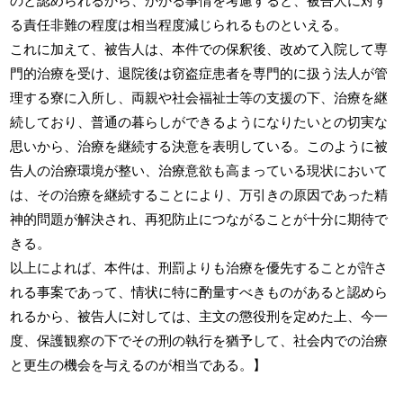
のと認められるから、かかる事情を考慮すると、被告人に対す
る責任非難の程度は相当程度減じられるものといえる。
これに加えて、被告人は、本件での保釈後、改めて入院して専
門的治療を受け、退院後は窃盗症患者を専門的に扱う法人が管
理する寮に入所し、両親や社会福祉士等の支援の下、治療を継
続しており、普通の暮らしができるようになりたいとの切実な
思いから、治療を継続する決意を表明している。このように被
告人の治療環境が整い、治療意欲も高まっている現状において
は、その治療を継続することにより、万引きの原因であった精
神的問題が解決され、再犯防止につながることが十分に期待で
きる。
以上によれば、本件は、刑罰よりも治療を優先することが許さ
れる事案であって、情状に特に酌量すべきものがあると認めら
れるから、被告人に対しては、主文の懲役刑を定めた上、今一
度、保護観察の下でその刑の執行を猶予して、社会内での治療
と更生の機会を与えるのが相当である。】