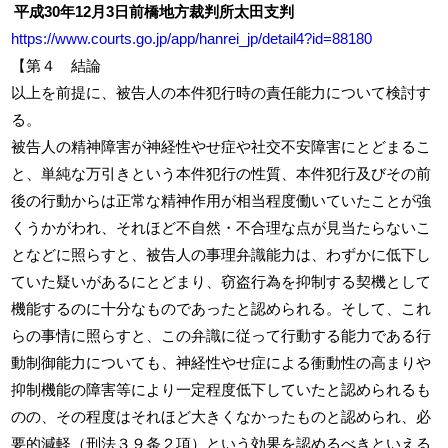
平成30年12月3日前橋地方裁判所太田支判
https://www.courts.go.jp/app/hanrei_jp/detail4?id=88180
【第４ 結論
以上を前提に、被告人の本件犯行時の責任能力について検討す
る。
被告人の精神障害が神経性やせ症や社交不安障害にとどまるこ
と、単純な万引きという本件犯行の性質、本件犯行及びその前
後の行動からは正常な精神作用が相当程度働いていたことが強
くうかがわれ、それほど不自然・不合理な点が見当たらないこ
となどに照らすと、被告人の事理弁識能力は、わずかに低下し
ていた疑いがあるにとどまり、窃盗行為を抑制する契機として
機能するのに十分なものであったと認められる。そして、これ
らの事情に照らすと、この弁識に従って行動する能力である行
動制御能力についても、神経性やせ症による衝動性の高まりや
抑制機能の障害等により一定程度低下していたと認められるも
のの、その程度はそれほど大きくなかったものと認められ、必
要的減軽（刑法３９条２項）という効果を認めるべきといえる