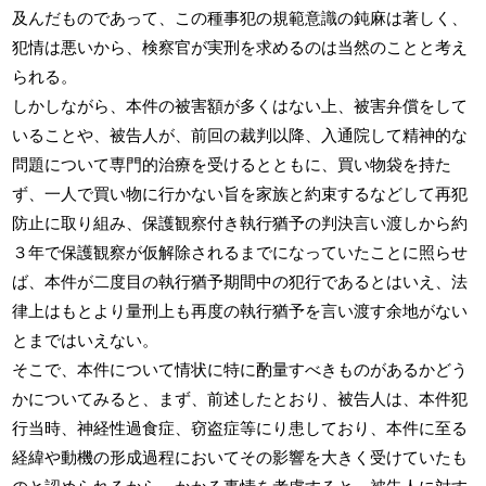
及んだものであって、この種事犯の規範意識の鈍麻は著しく、
犯情は悪いから、検察官が実刑を求めるのは当然のことと考え
られる。
しかしながら、本件の被害額が多くはない上、被害弁償をして
いることや、被告人が、前回の裁判以降、入通院して精神的な
問題について専門的治療を受けるとともに、買い物袋を持た
ず、一人で買い物に行かない旨を家族と約束するなどして再犯
防止に取り組み、保護観察付き執行猶予の判決言い渡しから約
３年で保護観察が仮解除されるまでになっていたことに照らせ
ば、本件が二度目の執行猶予期間中の犯行であるとはいえ、法
律上はもとより量刑上も再度の執行猶予を言い渡す余地がない
とまではいえない。
そこで、本件について情状に特に酌量すべきものがあるかどう
かについてみると、まず、前述したとおり、被告人は、本件犯
行当時、神経性過食症、窃盗症等にり患しており、本件に至る
経緯や動機の形成過程においてその影響を大きく受けていたも