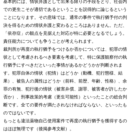
基本的には、情状弁護として出来る限りの手段をとり、社会内
での更生こそが適切であるということを説得的に論じるという
ことになります。その意味では、通常の事件で執行猶予付の判
決を得るための情状弁護と変わるところはありません。ただ、
「依存症」の観点を見据えた対応が特に必要となるでしょう。
責任能力についても争うことが考えられます。
裁判所が再度の執行猶予をつけるか否かについては、犯罪の情
状として考慮されるべき要素を考慮して、特に保護観察付の執
行猶予にすべきだといった事情があるかどうかが判断されま
す。犯罪自体の情状（犯情）はどうか（動機、犯行態様、結
果）、被告人の属性はどうか（前科、前歴、年齢、性格）、余
罪の有無、犯行後の情状（被害弁償、謝罪、被害者が許したか
否か）、刑事政策的考慮（更生可能性）といったことの総合判
断です。全ての要件が満たされなければならない、といったも
のではないです。
もっとも違法薬物自己使用案件で再度の執行猶予を獲得するの
はほぼ無理です（後掲参考文献）。