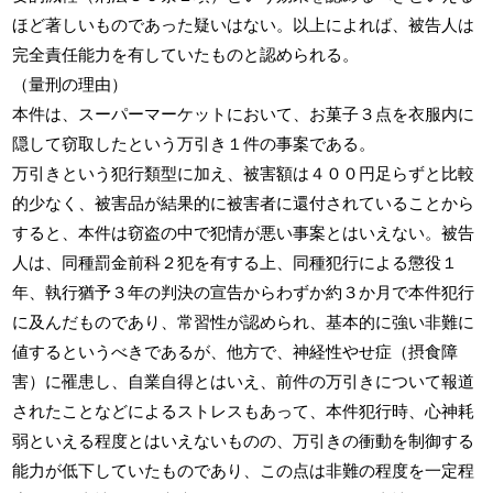
ほど著しいものであった疑いはない。以上によれば、被告人は
完全責任能力を有していたものと認められる。
（量刑の理由）
本件は、スーパーマーケットにおいて、お菓子３点を衣服内に
隠して窃取したという万引き１件の事案である。
万引きという犯行類型に加え、被害額は４００円足らずと比較
的少なく、被害品が結果的に被害者に還付されていることから
すると、本件は窃盗の中で犯情が悪い事案とはいえない。被告
人は、同種罰金前科２犯を有する上、同種犯行による懲役１
年、執行猶予３年の判決の宣告からわずか約３か月で本件犯行
に及んだものであり、常習性が認められ、基本的に強い非難に
値するというべきであるが、他方で、神経性やせ症（摂食障
害）に罹患し、自業自得とはいえ、前件の万引きについて報道
されたことなどによるストレスもあって、本件犯行時、心神耗
弱といえる程度とはいえないものの、万引きの衝動を制御する
能力が低下していたものであり、この点は非難の程度を一定程