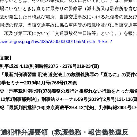
得ないときは、その他の乗務員。次項において同じ。）は、警察
場にいないときは直ちに最寄りの警察署（派出所又は駐在所を含
故が発生した日時及び場所、当該交通事故における死傷者の数及
損壊の程度、当該交通事故に係る車両等の積載物並びに当該交通
一項及び第三項において「交通事故発生日時等」という。）を報
//laws.e-gov.go.jp/law/335AC0000000105#Mp-Ch_4-Se_2
文献】
平成29.4.12(判例時報2375・2376号219-234頁)
「最新判例演習室 刑法 道交法上の救護義務罪の「直ちに」の要件の意
学セミナー2019年1月号(768号)129頁
史「刑事裁判例批評(378)義務の履行と相容れない行動をとった場
4.12第3刑事部判決]」刑事法ジャーナル59号(2019年2月号)131-136
「最新判例批評(16)[東京高裁平29.4.12判決]」判例時報2401号176