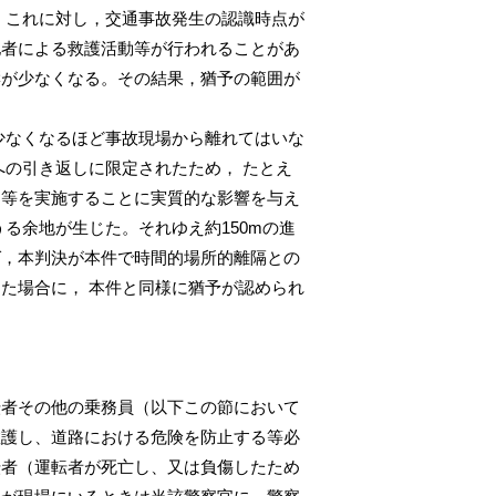
。これに対し，交通事故発生の認識時点が
他者による救護活動等が行われることがあ
響が少なくなる。その結果，猶予の範囲が
少なくなるほど事故現場から離れてはいな
への引き返しに限定されたため， たとえ
動等を実施することに実質的な影響を与え
る余地が生じた。それゆえ約150mの進
ば，本判決が本件で時間的場所的離隔との
た場合に， 本件と同様に猶予が認められ
転者その他の乗務員（以下この節において
救護し、道路における危険を防止する等必
転者（運転者が死亡し、又は負傷したため