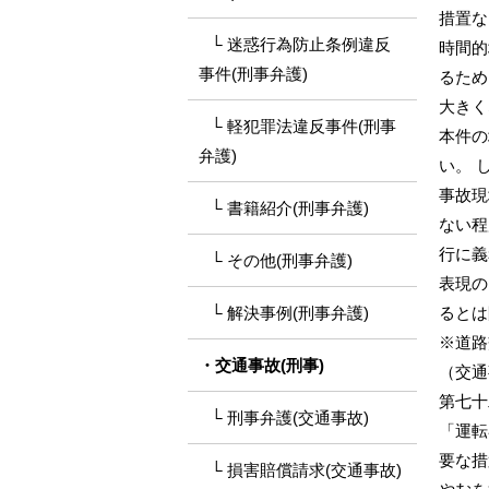
措置な
迷惑行為防止条例違反
時間的
事件(刑事弁護)
るため
大きく
軽犯罪法違反事件(刑事
本件の
弁護)
い。 
事故現
書籍紹介(刑事弁護)
ない程
行に義
その他(刑事弁護)
表現の
解決事例(刑事弁護)
るとは
※道路
交通事故(刑事)
（交通
第七十
刑事弁護(交通事故)
「運転
要な措
損害賠償請求(交通事故)