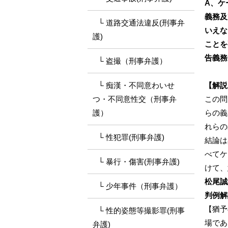
A、ケ
義務及
道路交通法違反(刑事弁
いえな
護)
ことを
告義務
盗撮（刑事弁護）
痴漢・不同意わいせ
【解説
つ・不同意性交（刑事弁
この問
護）
らの義
れらの
性犯罪(刑事弁護)
結論は
べてケ
暴行・傷害(刑事弁護)
けて、
松尾誠
少年事件（刑事弁護）
判例解説
【猶予
性的姿態等撮影罪(刑事
場であ
弁護)