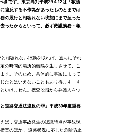
です。東京高判平成29.4.12は「救護
務に違反する不作為があったものとまでは
義務の履行と相容れない状態にまで至った
ち去ったからといって、必ず救護義務・報
履行と相容れない行動を取れば、直ちにそれ
一定の時間的場所的離隔を生じさせて、こ
います。そのため、具体的に事案によって
生じたとはいえないこともあり得ます。す
いといけません。捜査段階から弁護人をつ
と道路交通法違反の罪」平成30年度重要
例えば，交通事故発生の認識時点が事故現
措置のほか， 道路状況に応じた危険防止