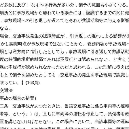
ど多数に及び， なすべき行為が多い分，猶予の範囲も小さくなる
場所的に事故現場から離れている場合には，認識するまでの間に
，事故現場への引き返しが遅れてもそれが救護活動等に与える影
なる。
場合。交通事故発生の認識時点が． 引き返しの遅れによる影響が
しかし認識時点が事故現場ではないことから。義務内容が事故現場
場とは逆方向に進行したとしても，事故現場に引き返して救護活
度の時間的場所的離隔であれば不履行とは認められない， と考えう
務の不履行が認められなかったのだと思われる。この理解に従え
もとで猶予を認めたとしても，交通事故の発生を事故現場で認識し
限らない。】(163頁)
交通法
事故の場合の措置）
二条 交通事故があつたときは、当該交通事故に係る車両等の運
者等」という。）は、直ちに車両等の運転を停止して、負傷者を
置を講じなければならない。この場合において、当該車両等の運