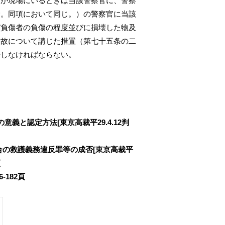
官が現場にいるときは当該警察官に、警察
む。同項において同じ。）の警察官に当該
び負傷者の負傷の程度並びに損壊した物及
事故について講じた措置（第七十五条の二
告しなければならない。
義と認定方法[東京高裁平29.4.12判
合の救護義務違反罪等の成否[東京高裁平
頁
-182頁