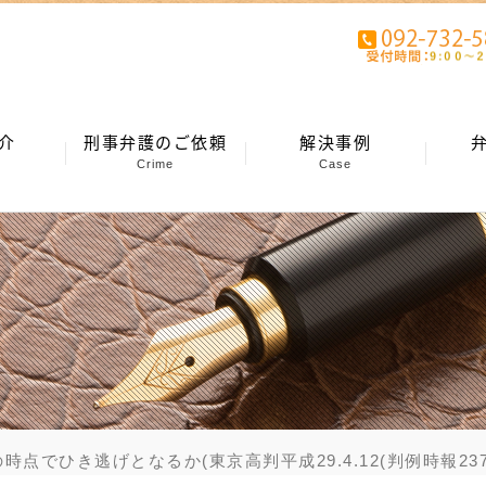
介
刑事弁護のご依頼
解決事例
Crime
Case
ひき逃げとなるか(東京高判平成29.4.12(判例時報2375・2