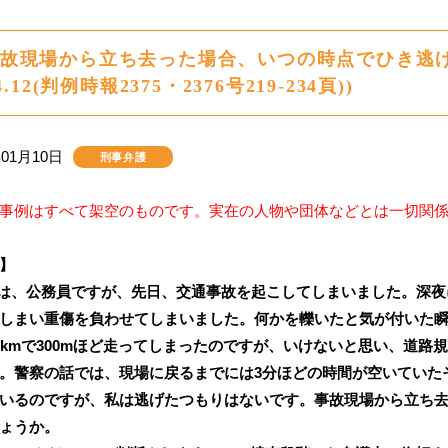
故現場から立ち去った場合、いつの時点でひき逃げ
.4.12(判例時報2375・2376号219-234頁))
年01月10日
刑事弁護
事例はすべて架空のものです。実在の人物や団体などとは一切関
】
は、公務員ですが、先日、交通事故を起こしてしまいました。深夜
しまい重傷を負わせてしまいました。何かを轢いたと気が付いた
0kmで300mほど走ってしまったのですが、いけないと思い、道
。警察の話では、現場に戻るまでには3分ほどの時間が空いていた
いるのですが、私は逃げたつもりはないです。事故現場から立ち
ょうか。