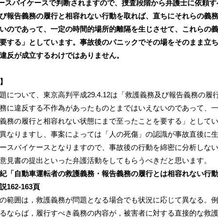
ースバイケースで判断されますので、捜査段階から弁護士に依頼すべき
び報告義務の履行と相容れない行動を取れば、直ちにそれらの義
いのであって、一定の時間的場所的離隔を生じさせて、これらの
要する」としています。事故後のパニックでその場をそのまま立
違反が成立するわけではありません。
】
題について、東京高判平成29.4.12は「救護義務及び報告義務の
務に違反する不作為があったものとまではいえないのであって、
義務の履行と相容れない状態にまで至ったことを要する」として
異なりますし、事案によっては「人の死傷」の認識が事故直後に
ースバイケースとなりますので、事故後の行動を綿密に分析しな
意見書の提出といった弁護活動をしてもらうべきだと思います。
紀「自動車運転者の救護義務・報告義務の履行とは相容れない行動
162-163頁
の範囲は，救護義務が問題となる場合でも状況に応じて異なる。
るならば，履行すべき義務の内容が，被害者に対する直接的な救護