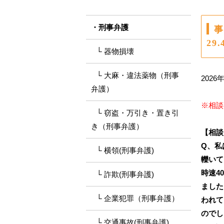
刑事弁護
事
29
器物損壊
大麻・違法薬物（刑事
2026
弁護）
※相談
窃盗・万引き・置き引
き（刑事弁護）
【相談
Q、私
横領(刑事弁護)
轢いて
時速4
詐欺(刑事弁護)
ました
企業犯罪（刑事弁護）
われて
のでし
交通事故(刑事弁護)