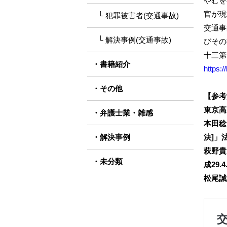
やむを
官が現
犯罪被害者(交通事故)
交通事
解決事例(交通事故)
びその
十三第
書籍紹介
https:
その他
【参考
東京高判
弁護士業・雑感
本田稔
解決事例
決]」法
萩野貴
未分類
成29.
松尾誠紀