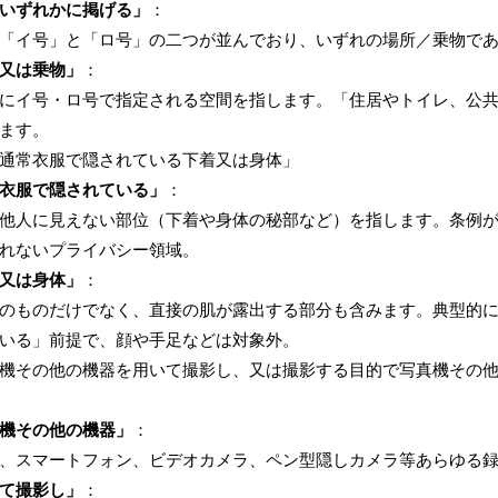
いずれかに掲げる」
：
「イ号」と「ロ号」の二つが並んでおり、いずれの場所／乗物で
又は乗物」
：
にイ号・ロ号で指定される空間を指します。「住居やトイレ、公
ます。
通常衣服で隠されている下着又は身体」
衣服で隠されている」
：
他人に見えない部位（下着や身体の秘部など）を指します。条例
れないプライバシー領域。
又は身体」
：
のものだけでなく、直接の肌が露出する部分も含みます。典型的
いる」前提で、顔や手足などは対象外。
機その他の機器を用いて撮影し、又は撮影する目的で写真機その
機その他の機器」
：
、スマートフォン、ビデオカメラ、ペン型隠しカメラ等あらゆる
て撮影し」
：