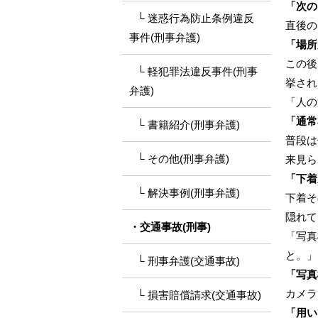
「次の
迷惑行為防止条例違反
直後の
事件(刑事弁護)
「場所
この後
軽犯罪法違反事件(刑事
挙され
弁護)
「人の
「通常
書籍紹介(刑事弁護)
普段は
その他(刑事弁護)
来見ら
「下着
解決事例(刑事弁護)
下着そ
隠れて
交通事故(刑事)
「写真
と。」
刑事弁護(交通事故)
「写真
カメラ
損害賠償請求(交通事故)
「用い