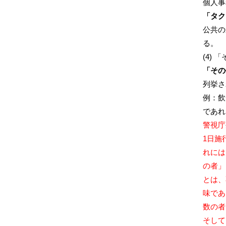
個人事
「タク
公共の
る。
(4)
「その
列挙さ
例：飲
であれ
警視庁
1日施
れには
の者」
とは、
味であ
数の者
そして