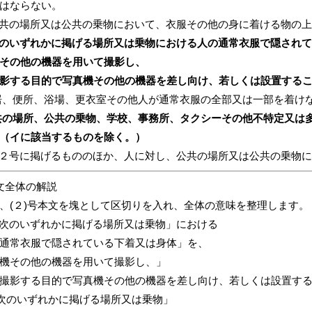
はならない。
 公共の場所又は公共の乗物において、衣服その他の身に着ける物の
 次のいずれかに掲げる場所又は乗物における人の通常衣服で隠され
その他の機器を用いて撮影し、
影する目的で写真機その他の機器を差し向け、若しくは設置する
居、便所、浴場、更衣室その他人が通常衣服の全部又は一部を着け
共の場所、公共の乗物、学校、事務所、タクシーその他不特定又は
（イに該当するものを除く。）
 前２号に掲げるもののほか、人に対し、公共の場所又は公共の乗物
文全体の解説
、(２)号本文を塊として区切りを入れ、全体の意味を整理します。
次のいずれかに掲げる場所又は乗物」における
通常衣服で隠されている下着又は身体」を、
機その他の機器を用いて撮影し、」
撮影する目的で写真機その他の機器を差し向け、若しくは設置す
「次のいずれかに掲げる場所又は乗物」