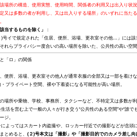
該場所の構造、使用実態、使用時間、関係者の利用又は出入り状
定又は多数の者が利用し、又は出入りする場所」のいずれに当た
。
該当するものを除く」
：
２)号イで規定された「住居、便所、浴場、更衣室その他…」には
それらプライバシー度合いの高い場所を除いた、公共性の高い空
と「ロ」の関係
、便所、浴場、更衣室その他人が通常衣服の全部又は一部を着け
的・プライベート空間、裸や下着姿になる可能性が高い場所。
の場所や乗物、学校、事務所、タクシーなど、不特定又は多数が利
会生活を営む上で一般の人々が行き交う“公共性のある空間”や“誰で
ージ。
合によってはスカート内盗撮や、ロッカー付近での撮影などが念頭
まとめると、
(２)号本文は「撮影」や「撮影目的でのカメラ差し向