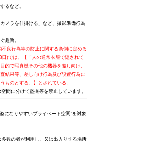
始するなど。
しカメラを仕掛ける」など、撮影準備行為
防ぐ趣旨。
力的不良行為等の防止に関する条例に定める
28日)では、【「人の通常衣服で隠されて
る目的で写真機その他の機器を差し向け、
精査結果等、差し向け行為及び設置行為に
行うものとする。】とされている。
の空間に分けて盗撮等を禁止しています。
姿になりやすいプライベート空間”を対象
。
は多数の者が利用し、又は出入りする場所