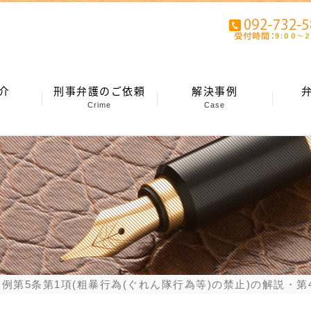
介
刑事弁護のご依頼
解決事例
Crime
Case
例第5条第1項(粗暴行為(ぐれん隊行為等)の禁止)の解説・第4