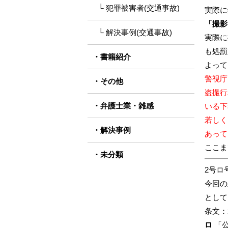
犯罪被害者(交通事故)
実際に
「撮影
解決事例(交通事故)
実際に
も処罰
書籍紹介
よって
警視庁
その他
盗撮行
弁護士業・雑感
いる下
若しく
解決事例
あって
ここま
未分類
2号ロ
今回の
として
条文：
ロ
「公