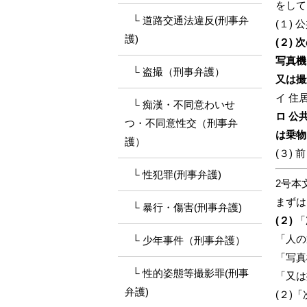
をして
道路交通法違反(刑事弁
(１)
護)
(２)
写真機
盗撮（刑事弁護）
又は撮
イ 住
痴漢・不同意わいせ
ロ 公
つ・不同意性交（刑事弁
は乗物
護）
(３)
性犯罪(刑事弁護)
2号本
まずは
暴行・傷害(刑事弁護)
(２)
「
「人の
少年事件（刑事弁護）
「写真
性的姿態等撮影罪(刑事
「又は
弁護)
(２)