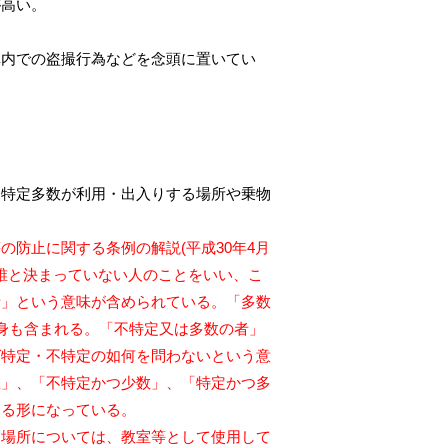
が高い。
車内での盗撮行為などを念頭に置いてい
」
不特定多数が利用・出入りする場所や乗物
防止に関する条例の解説(平成30年4月
特に誰と決まっていない人のことをいい、こ
者」という意味が含められている。「多数
身も含まれる。「不特定又は多数の者」
ば特定・不特定の如何を問わないという意
数」、「不特定かつ少数」、「特定かつ多
する形になっている。
る場所については、教室等として使用して