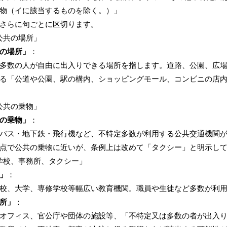
物（イに該当するものを除く。）」
さらに句ごとに区切ります。
 「公共の場所」
の場所」
：
多数の人が自由に出入りできる場所を指します。道路、公園、広
る「公道や公園、駅の構内、ショッピングモール、コンビニの店
 「公共の乗物」
の乗物」
：
バス・地下鉄・飛行機など、不特定多数が利用する公共交通機関
点で公共の乗物に近いが、条例上は改めて「タクシー」と明示し
 「学校、事務所、タクシー」
」
：
校、大学、専修学校等幅広い教育機関。職員や生徒など多数が利
所」
：
オフィス、官公庁や団体の施設等、「不特定又は多数の者が出入