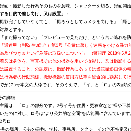
録画・撮影した行為そのものを意味。シャッターを切る、録画開
する目的で差し向け、又は設置」
：
撮影完了していなくても、「撮ろうとしてカメラを向ける」「隠
対象とする。
「まだ撮ってない」「プレビューで見ただけ」という言い逃れを
「通達甲（副監.生.総.企）第9号「公衆に著しく迷惑をかける暴
為及びつきまとい行為等の取扱いについて」」(警視庁,2018年5月
着又は身体を、写真機その他の機器を用いて撮影し、又は撮影す
は設置すること」の認定は、撮影行為にあっては当該撮影画像の
は行為者の行動態様、撮影機器の使用方法等を総合的に勘案して
でが(２)号本文の大枠です。そのうえで、「イ」と「ロ」の2種類
号の詳細
主題は、「ロ」の部分です。2号イ号が住居・更衣室など“裸や下着
いたのに対し、ロ号は“より公共的な空間”を広範囲に含んでいます
2号ロ
共の場所、公共の乗物、学校、事務所、タクシーその他不特定又