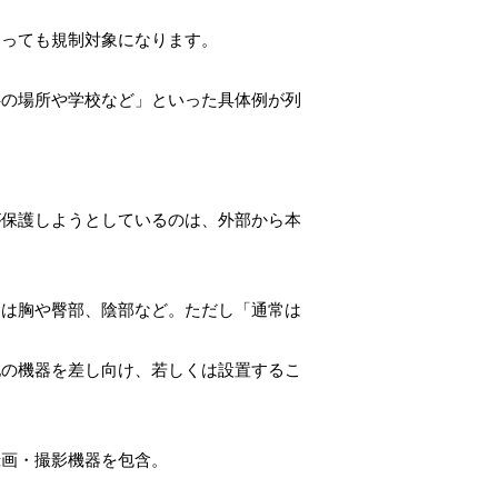
あっても規制対象になります。
共の場所や学校など」といった具体例が列
が保護しようとしているのは、外部から本
には胸や臀部、陰部など。ただし「通常は
他の機器を差し向け、若しくは設置するこ
録画・撮影機器を包含。