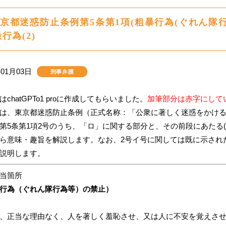
京都迷惑防止条例第5条第1項(粗暴行為(ぐれん隊行
行為(2)
年01月03日
刑事弁護
はchatGPTo1 proに作成してもらいました。
加筆部分は赤字にして
は、東京都迷惑防止条例（正式名称：「公衆に著しく迷惑をかけ
第5条第1項2号のうち、「ロ」に関する部分と、その前段にあたる
ら意味・趣旨を解説します。なお、2号イ号に関しては既に示され
説明します。
当箇所
行為（ぐれん隊行為等）の禁止）
、正当な理由なく、人を著しく羞恥させ、又は人に不安を覚えさ