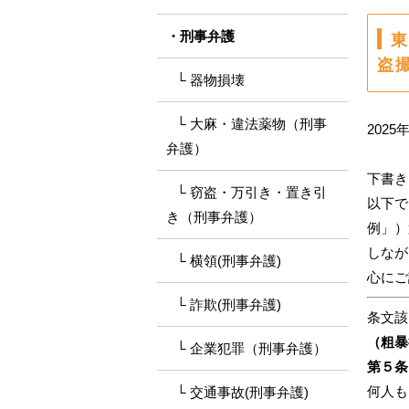
刑事弁護
東
盗撮
器物損壊
大麻・違法薬物（刑事
2025
弁護）
下書き
窃盗・万引き・置き引
以下で
き（刑事弁護）
例」）
しなが
横領(刑事弁護)
心にご
詐欺(刑事弁護)
条文該
（粗暴
企業犯罪（刑事弁護）
第５条
何人も
交通事故(刑事弁護)