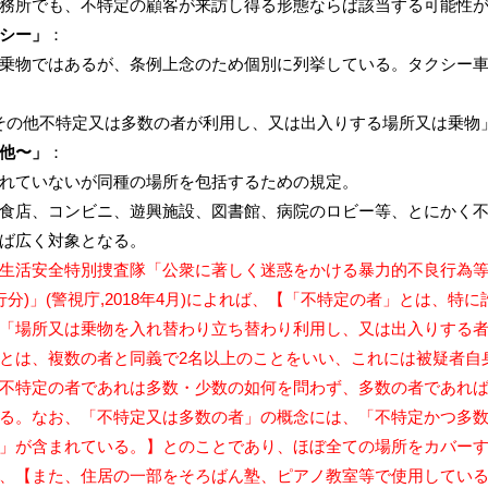
務所でも、不特定の顧客が来訪し得る形態ならば該当する可能性
シー」
：
乗物ではあるが、条例上念のため個別に列挙している。タクシー
 「その他不特定又は多数の者が利用し、又は出入りする場所又は乗物
他〜」
：
れていないが同種の場所を包括するための規定。
食店、コンビニ、遊興施設、図書館、病院のロビー等、とにかく
ば広く対象となる。
生活安全特別捜査隊「公衆に著しく迷惑をかける暴力的不良行為等の
行分)」(警視庁,2018年4月)によれば、【「不特定の者」とは、
「場所又は乗物を入れ替わり立ち替わり利用し、又は出入りする
とは、複数の者と同義で2名以上のことをいい、これには被疑者自
不特定の者であれは多数・少数の如何を問わず、多数の者であれ
る。なお、「不特定又は多数の者」の概念には、「不特定かつ多
」が含まれている。】とのことであり、ほぼ全ての場所をカバー
、【また、住居の一部をそろばん塾、ピアノ教室等で使用してい