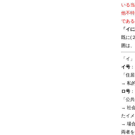
いる当
他不特
である
「イに
既に(
囲は、
「イ」
イ号
：
「住居
→ 私
ロ号
：
「公共
→ 社
たイメ
→ 場
両者を