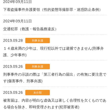
2024年09月11日
下着盗撮事件弁護要領（性的姿態等撮影罪・迷惑防止条例）
2024年09月11日
交通犯罪（救護・報告義務違反）
2019.09.28
刑事弁護
１４歳未満の少年は、現行犯以外では逮捕できません(刑事弁
護、少年事件)
2019.09.26
刑事弁護
刑事事件の示談の際は「第三者行為の届出」の有無に要注意で
す(傷害事件、刑事弁護)
2019.09.26
未分類
被害届は、内容が明白な虚偽又は著しく合理性を欠くものであ
る場合を除き、即時受理されます(犯罪被害者)