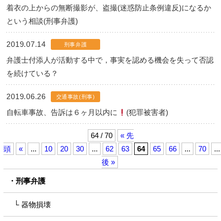
着衣の上からの無断撮影が、盗撮(迷惑防止条例違反)になるか
という相談(刑事弁護)
2019.07.14
刑事弁護
弁護士付添人が活動する中で，事実を認める機会を失って否認
を続けている？
2019.06.26
交通事故(刑事)
自転車事故、告訴は６ヶ月以内に
(犯罪被害者)
64 / 70
« 先
頭
«
...
10
20
30
...
62
63
64
65
66
...
70
...
後 »
刑事弁護
器物損壊